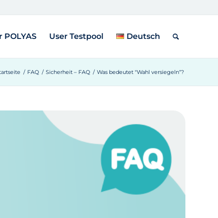
r POLYAS
User Testpool
Deutsch
tartseite
/
FAQ
/
Sicherheit – FAQ
/
Was bedeutet "Wahl versiegeln“?