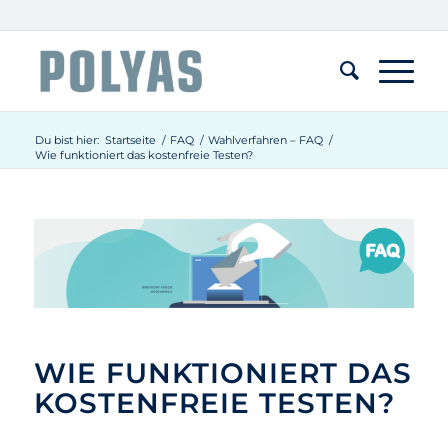
Du bist hier:
Startseite
/
FAQ
/
Wahlverfahren – FAQ
/
Wie funktioniert das kostenfreie Testen?
WIE FUNKTIONIERT DAS
KOSTENFREIE TESTEN?