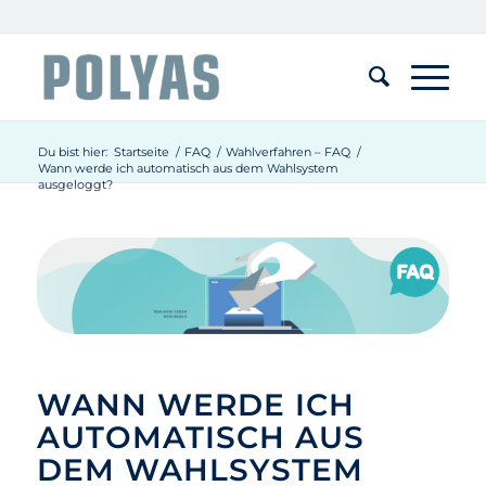
Du bist hier:
Startseite
/
FAQ
/
Wahlverfahren – FAQ
/
Wann werde ich automatisch aus dem Wahlsystem
ausgeloggt?
WANN WERDE ICH
AUTOMATISCH AUS
DEM WAHLSYSTEM