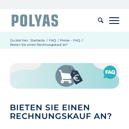
Du bist hier:
Startseite
/
FAQ
/
Preise – FAQ
/
Bieten Sie einen Rechnungskauf an?
BIETEN SIE EINEN
RECHNUNGSKAUF AN?