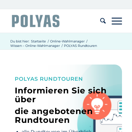
Du bist hier:
Startseite
/
Online-Wahlmanager
/
Wissen – Online-Wahlmanager
/
POLYAS Rundtouren
POLYAS RUNDTOUREN
Informieren Sie sich
über
die angebotenen
Rundtouren
alle Rundtouren im Überblick