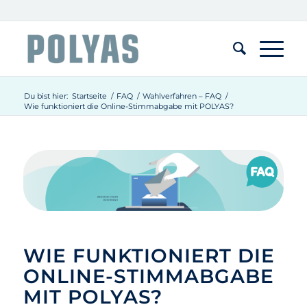
Du bist hier:
Startseite
/
FAQ
/
Wahlverfahren – FAQ
/
Wie funktioniert die Online-Stimmabgabe mit POLYAS?
WIE FUNKTIONIERT DIE
ONLINE-STIMMABGABE
MIT POLYAS?